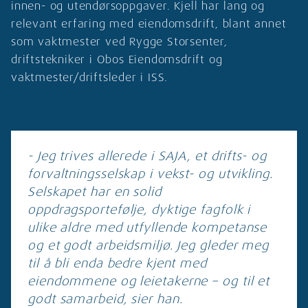
innen- og utendørsoppgaver. Kjell har lang og
relevant erfaring med eiendomsdrift, blant annet
som vaktmester ved Rygge Storsenter,
driftstekniker i Obos Eiendomsdrift og
vaktmester/driftsleder i ISS.
- Jeg trives allerede i SAJA, et drifts- og
forvaltningsselskap i vekst- og utvikling.
Selskapet har en solid
oppdragsportefølje, dyktige fagfolk i
ulike aldre med utfyllende kompetanse
og et godt arbeidsmiljø. Jeg gleder meg
til å bli enda bedre kjent med
eiendommene og leietakerne – og til et
godt samarbeid, sier han.