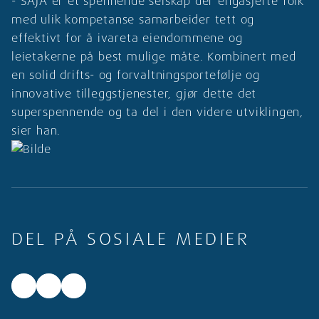
- SAJA er et spennende selskap der engasjerte folk
med ulik kompetanse samarbeider tett og
effektivt for å ivareta eiendommene og
leietakerne på best mulige måte. Kombinert med
en solid drifts- og forvaltningsportefølje og
innovative tilleggstjenester, gjør dette det
superspennende og ta del i den videre utviklingen,
sier han.
DEL PÅ SOSIALE MEDIER
Facebook
LinkedIn
X